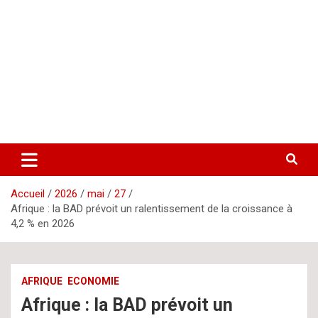
Aller
letsgomedia
letsgomedia-ci.com
au
contenu
Accueil
2026
mai
27
Afrique : la BAD prévoit un ralentissement de la croissance à
4,2 % en 2026
AFRIQUE
ECONOMIE
Afrique : la BAD prévoit un