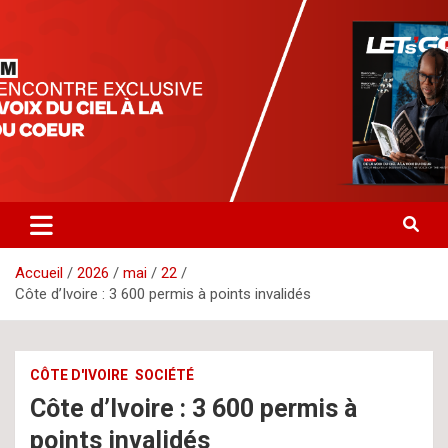
Aller
letsgomedia
letsgomedia-ci.com
au
contenu
Accueil
2026
mai
22
Côte d’Ivoire : 3 600 permis à points invalidés
CÔTE D'IVOIRE
SOCIÉTÉ
Côte d’Ivoire : 3 600 permis à
points invalidés