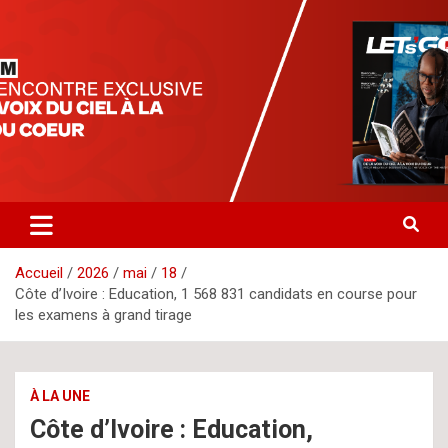
Aller
letsgomedia
letsgomedia-ci.com
au
contenu
Accueil
2026
mai
18
Côte d’Ivoire : Education, 1 568 831 candidats en course pour
les examens à grand tirage
À LA UNE
Côte d’Ivoire : Education,