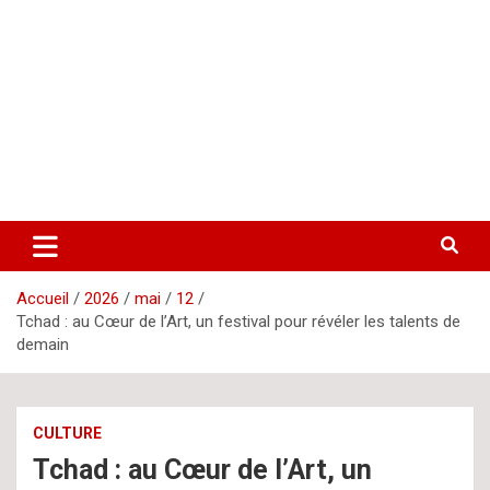
Aller
letsgomedia
letsgomedia-ci.com
au
contenu
Accueil
2026
mai
12
Tchad : au Cœur de l’Art, un festival pour révéler les talents de
demain
CULTURE
Tchad : au Cœur de l’Art, un