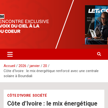
Aller
letsgomedia
letsgomedia-ci.com
au
contenu
Accueil
2026
janvier
20
Côte d’Ivoire : le mix énergétique renforcé avec une centrale
solaire à Boundiali
CÔTE D'IVOIRE
SOCIÉTÉ
Côte d’Ivoire : le mix énergétique