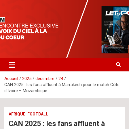
Aller
letsgomedia
letsgomedia-ci.com
au
contenu
Accueil
2025
décembre
24
CAN 2025 : les fans affluent à Marrakech pour le match Côte
d’Ivoire – Mozambique
AFRIQUE
FOOTBALL
CAN 2025 : les fans affluent à