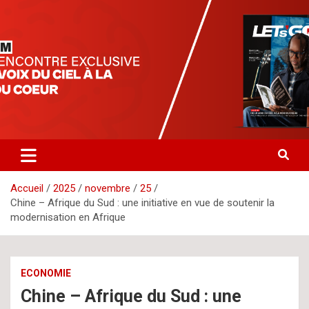
Aller
letsgomedia
letsgomedia-ci.com
au
contenu
Accueil
2025
novembre
25
Chine – Afrique du Sud : une initiative en vue de soutenir la
modernisation en Afrique
ECONOMIE
Chine – Afrique du Sud : une