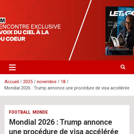
Aller
letsgomedia
letsgomedia-ci.com
au
contenu
Accueil
2025
novembre
18
Mondial 2026 : Trump annonce une procédure de visa accélérée
FOOTBALL
MONDE
Mondial 2026 : Trump annonce
une procédure de visa accélérée