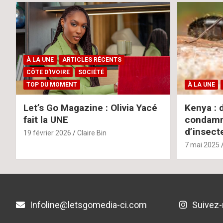
À LA UNE
ARTICLES RÉCENTS
CÔTE D'IVOIRE
SOCIÉTÉ
TOP DU MOMENT
À LA UNE
Let’s Go Magazine : Olivia Yacé
Kenya : 
fait la UNE
condamné
d’insect
19 février 2026
Claire Bin
7 mai 2025
Infoline@letsgomedia-ci.com
Suivez-