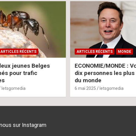
ARTICLES RÉCENTS
ARTICLES RÉCENTS
MONDE
deux jeunes Belges
ECONOMIE/MONDE : Voi
s pour trafic
dix personnes les plus
es
du monde
letsgomedia
6 mai 2025
letsgomedia
nous sur Instagram