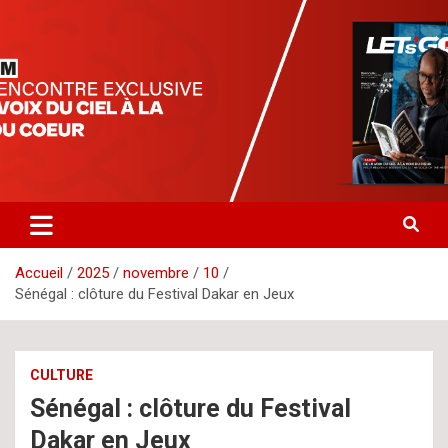
Aller
letsgomedia
letsgomedia-ci.com
au
contenu
Accueil
2025
novembre
10
Sénégal : clôture du Festival Dakar en Jeux
CULTURE
Sénégal : clôture du Festival
Dakar en Jeux