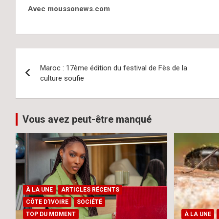
Avec moussonews.com
Navigation
Maroc : 17ème édition du festival de Fès de la
de
culture soufie
l’article
Vous avez peut-être manqué
À LA UNE
ARTICLES RÉCENTS
CÔTE D'IVOIRE
SOCIÉTÉ
TOP DU MOMENT
À LA UNE