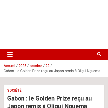
Aller
letsgomedia
letsgomedia-ci.com
au
contenu
Accueil
2025
octobre
22
Gabon : le Golden Prize reçu au Japon remis à Oligui Nguema
SOCIÉTÉ
Gabon : le Golden Prize reçu au
Japon remis à Oligui Nguema