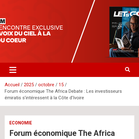
Aller
letsgomedia
letsgomedia-ci.com
au
contenu
Accueil
2025
octobre
15
Forum économique The Africa Debate : Les investisseurs
émiratis s’intéressent à la Côte d’Ivoire
ECONOMIE
Forum économique The Africa