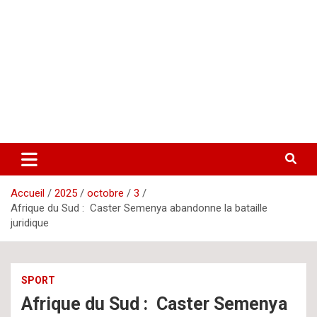
Aller
letsgomedia
letsgomedia-ci.com
au
contenu
Accueil
2025
octobre
3
Afrique du Sud : Caster Semenya abandonne la bataille
juridique
SPORT
Afrique du Sud : Caster Semenya