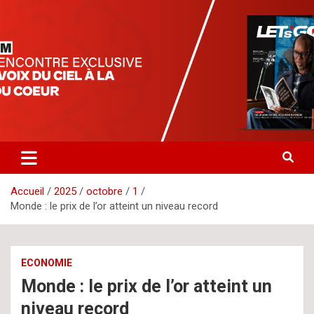
Aller
letsgomedia
letsgomedia-ci.com
au
contenu
Accueil
2025
octobre
1
Monde : le prix de l’or atteint un niveau record
ECONOMIE
Monde : le prix de l’or atteint un
niveau record