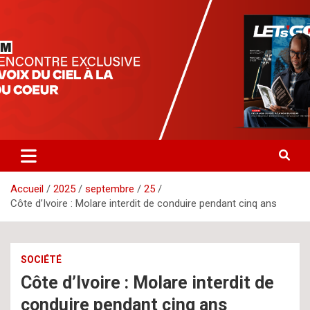
Aller
letsgomedia
letsgomedia-ci.com
au
contenu
Accueil
2025
septembre
25
Côte d’Ivoire : Molare interdit de conduire pendant cinq ans
SOCIÉTÉ
Côte d’Ivoire : Molare interdit de
conduire pendant cinq ans