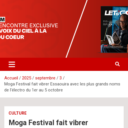
Aller
letsgomedia
letsgomedia-ci.com
au
contenu
Accueil
2025
septembre
3
Moga Festival fait vibrer Essaouira avec les plus grands noms
de l’électro du 1er au 5 octobre
CULTURE
Moga Festival fait vibrer