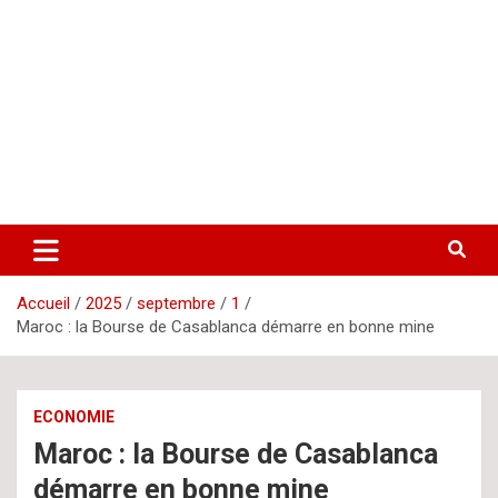
Aller
letsgomedia
letsgomedia-ci.com
au
contenu
Accueil
2025
septembre
1
Maroc : la Bourse de Casablanca démarre en bonne mine
ECONOMIE
Maroc : la Bourse de Casablanca
démarre en bonne mine