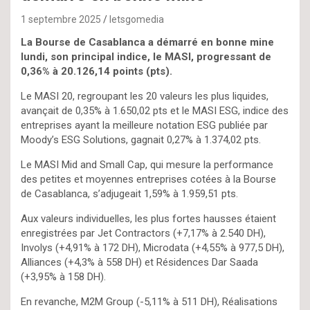
1 septembre 2025
letsgomedia
La Bourse de Casablanca a démarré en bonne mine
lundi, son principal indice, le MASI, progressant de
0,36% à 20.126,14 points (pts).
Le MASI 20, regroupant les 20 valeurs les plus liquides,
avançait de 0,35% à 1.650,02 pts et le MASI ESG, indice des
entreprises ayant la meilleure notation ESG publiée par
Moody’s ESG Solutions, gagnait 0,27% à 1.374,02 pts.
Le MASI Mid and Small Cap, qui mesure la performance
des petites et moyennes entreprises cotées à la Bourse
de Casablanca, s’adjugeait 1,59% à 1.959,51 pts.
Aux valeurs individuelles, les plus fortes hausses étaient
enregistrées par Jet Contractors (+7,17% à 2.540 DH),
Involys (+4,91% à 172 DH), Microdata (+4,55% à 977,5 DH),
Alliances (+4,3% à 558 DH) et Résidences Dar Saada
(+3,95% à 158 DH).
En revanche, M2M Group (-5,11% à 511 DH), Réalisations