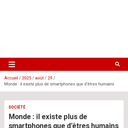
Aller
letsgomedia
letsgomedia-ci.com
au
contenu
Accueil
2025
août
29
Monde : il existe plus de smartphones que d’êtres humains
SOCIÉTÉ
Monde : il existe plus de
smartphones que d’êtres humains