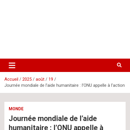
Aller
letsgomedia
letsgomedia-ci.com
au
contenu
Accueil
2025
août
19
Journée mondiale de l’aide humanitaire : l’ONU appelle à l’action
MONDE
Journée mondiale de l’aide
humanitaire : l’ONU appelle à