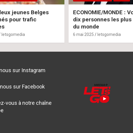
deux jeunes Belges
ECONOMIE/MONDE : Voi
s pour trafic
dix personnes les plus
es
du monde
letsgomedia
6 mai 2025
letsgomedia
nous sur Instagram
-nous sur Facebook
z-vous à notre chaîne
be