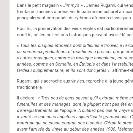
Dans le petit magasin «
Jimmy’s »
, James Rugami, qui vend 
trentaine d’années à préserver le patrimoine culturel africai
principalement composée de rythmes africains classiques
Pour lui, la préservation des vieux vinyles est particulière
conflits, où les collections historiques peuvent avoir été 
« Tous les disques africains sont difficiles à trouver, à l’ex
de nombreux producteurs et machines à presser qui, je crois
d’autres musiques, comme la musique congolaise, en raison
années, comme en Somalie, en Éthiopie et dans l’instabilité
fardeau supplémentaire, et ils sont donc jetés «
affirme-t-i
Rugami, qui s’accroche aux vinyles, reproche à la jeune gén
traditionnelle.
Il déclare :
« Très peu de gens savent qu’il existait, même
funérailles et des mariages, dont la plupart n’ont pas été
d’enregistrements de l’époque. N’oubliez pas que le vinyle n
inventé ce que nous appelons aujourd’hui le gramophone. C
matériau qui se casse comme des biscuits. C’était le pre
avant l’arrivée du vinyle au début des années 1900. Maintena