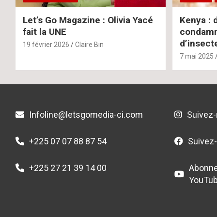
Let’s Go Magazine : Olivia Yacé
Kenya : 
fait la UNE
condamné
d’insect
19 février 2026
Claire Bin
7 mai 2025
Infoline@letsgomedia-ci.com
Suivez-
+225 07 07 88 87 54
Suivez
+225 27 21 39 14 00
Abonne
YouTu