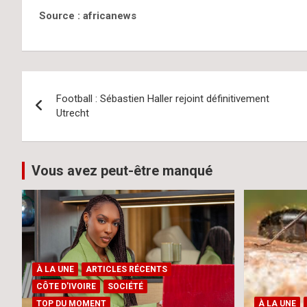
Source : africanews
Navigation
Football : Sébastien Haller rejoint définitivement
de
Utrecht
l’article
Vous avez peut-être manqué
À LA UNE
ARTICLES RÉCENTS
CÔTE D'IVOIRE
SOCIÉTÉ
TOP DU MOMENT
À LA UNE