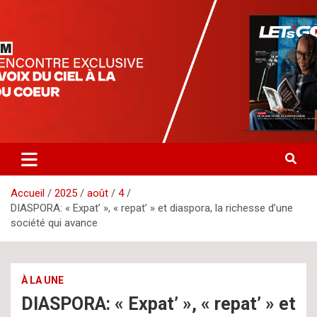
Aller
letsgomedia
letsgomedia-ci.com
au
contenu
Accueil
2025
août
4
DIASPORA: « Expat’ », « repat’ » et diaspora, la richesse d’une
société qui avance
À LA UNE
DIASPORA: « Expat’ », « repat’ » et