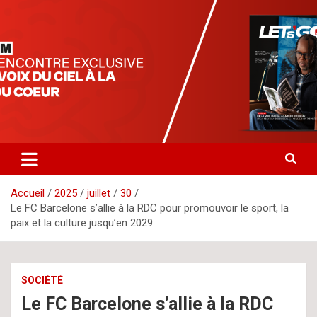
Aller
letsgomedia
letsgomedia-ci.com
au
contenu
Accueil
2025
juillet
30
Le FC Barcelone s’allie à la RDC pour promouvoir le sport, la
paix et la culture jusqu’en 2029
SOCIÉTÉ
Le FC Barcelone s’allie à la RDC