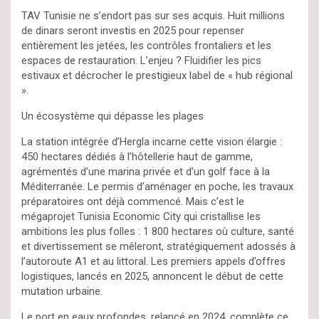
TAV Tunisie ne s’endort pas sur ses acquis. Huit millions
de dinars seront investis en 2025 pour repenser
entièrement les jetées, les contrôles frontaliers et les
espaces de restauration. L’enjeu ? Fluidifier les pics
estivaux et décrocher le prestigieux label de « hub régional
».
Un écosystème qui dépasse les plages
La station intégrée d’Hergla incarne cette vision élargie :
450 hectares dédiés à l’hôtellerie haut de gamme,
agrémentés d’une marina privée et d’un golf face à la
Méditerranée. Le permis d’aménager en poche, les travaux
préparatoires ont déjà commencé. Mais c’est le
mégaprojet Tunisia Economic City qui cristallise les
ambitions les plus folles : 1 800 hectares où culture, santé
et divertissement se mêleront, stratégiquement adossés à
l’autoroute A1 et au littoral. Les premiers appels d’offres
logistiques, lancés en 2025, annoncent le début de cette
mutation urbaine.
Le port en eaux profondes, relancé en 2024, complète ce