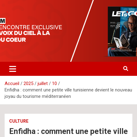
Aller
letsgomedia
letsgomedia-ci.com
au
contenu
Accueil
2025
juillet
10
Enfidha : comment une petite ville tunisienne devient le nouveau
joyau du tourisme méditerranéen
CULTURE
Enfidha : comment une petite ville