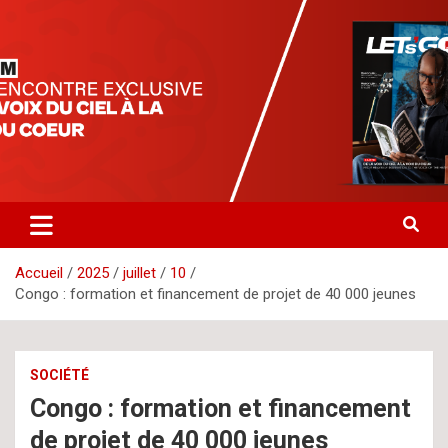
Aller
letsgomedia
letsgomedia-ci.com
au
contenu
Accueil
2025
juillet
10
Congo : formation et financement de projet de 40 000 jeunes
SOCIÉTÉ
Congo : formation et financement
de projet de 40 000 jeunes