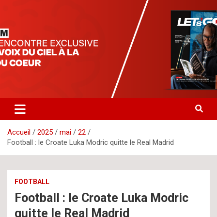
Aller
letsgomedia
letsgomedia-ci.com
au
contenu
Accueil
2025
mai
22
Football : le Croate Luka Modric quitte le Real Madrid
FOOTBALL
Football : le Croate Luka Modric
quitte le Real Madrid