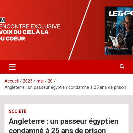
Aller
letsgomedia
letsgomedia-ci.com
au
contenu
Accueil
2025
mai
20
Angleterre : un passeur égyptien condamné à 25 ans de prison
SOCIÉTÉ
Angleterre : un passeur égyptien
condamné à 25 ans de prison