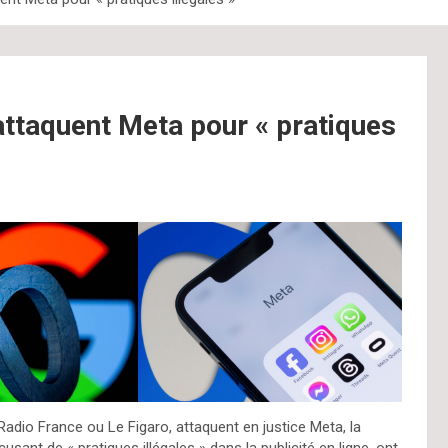
attaquent Meta pour « pratiques
Radio France ou Le Figaro, attaquent en justice Meta, la
ant de « pratiques illégales » dans la publicité en ligne, ont