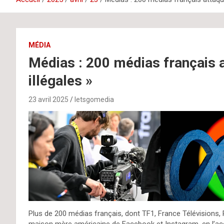
MÉDIA
Médias : 200 médias français 
illégales »
23 avril 2025
letsgomedia
Plus de 200 médias français, dont TF1, France Télévisions, 
maison mère américaine de Facebook et Instagram, en l’accus