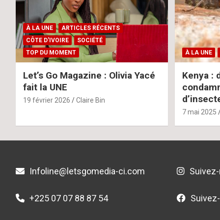
À LA UNE
ARTICLES RÉCENTS
CÔTE D'IVOIRE
SOCIÉTÉ
TOP DU MOMENT
À LA UNE
Let’s Go Magazine : Olivia Yacé
Kenya : 
fait la UNE
condamné
d’insect
19 février 2026
Claire Bin
7 mai 2025
Infoline@letsgomedia-ci.com
Suivez-
+225 07 07 88 87 54
Suivez