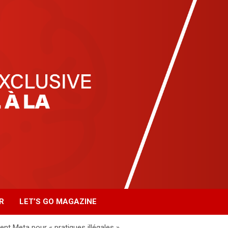
R
LET’S GO MAGAZINE
nt Meta pour « pratiques illégales »