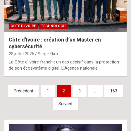
CÔTE D'IVOIRE
TECHNOLOGIE
Côte d’Ivoire : création d’un Master en
cybersécurité
28 juillet 2026
Serge Ekra
La Côte d’Ivoire franchit un cap décisif dans la protection
de son écosystème digital. L’Agence nationale…
Pagination
Précédent
1
2
3
…
163
des
Suivant
publications