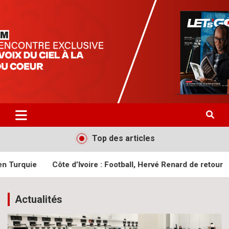
Aller
letsgomedia
letsgomedia-ci.com
au
contenu
Top des articles
Côte d’Ivoire : Football, Hervé Renard de retour
Royaume
Actualités