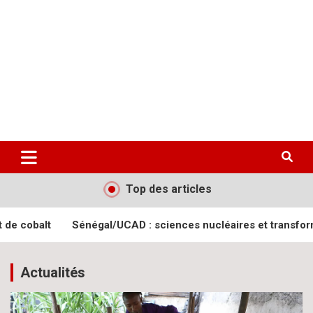
Aller
letsgomedia
letsgomedia-ci.com
au
contenu
Top des articles
Sénégal/UCAD : sciences nucléaires et transformation agri
Actualités