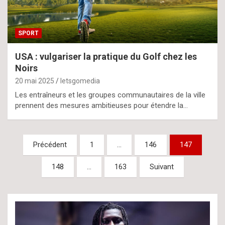
SPORT
USA : vulgariser la pratique du Golf chez les
Noirs
20 mai 2025
letsgomedia
Les entraîneurs et les groupes communautaires de la ville
prennent des mesures ambitieuses pour étendre la…
Pagination
Précédent
1
…
146
147
des
148
…
163
Suivant
publications